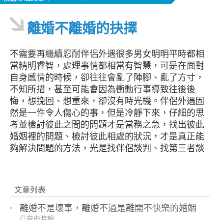
離婚不離婚的抉擇
不需要再繼續忍耐伴侶外遇很多男女明明平時都相
當精明睿智，處理事情都相當有智慧，可是在面對
自身感情的時候，卻往往會亂了陣腳、亂了方寸，
不知所措，甚至可能會因為衝動行事導致往後後
悔，想挽回、想重來，卻沒有時光機。伴侶外遇固
然是一件令人傷心的事，但是冷靜下來，仔細的思
考並檢討彼此之間的問題才是當務之急，找出彼此
婚姻裡的問題、檢討彼此相處的狀況，才是真正能
夠解決問題的方法，光是找伴侶談判、找第三者談
判都是沒有用的。發現伴侶外遇，覺得自己無法接
受，想要離婚可是伴侶不願意，甚至不承認自己有
外遇，這種時候的元配不僅是難受，更是無所適
從，就算找親友吐苦水求助，真正願意參與別人家
務事還幫忙處理或協助抓姦調查的人也很少，或者
離婚不是壞事，離婚不過是離開不快樂的婚姻
是因為害怕家人擔心，不敢找家人求助，結果有很
◎自由時報