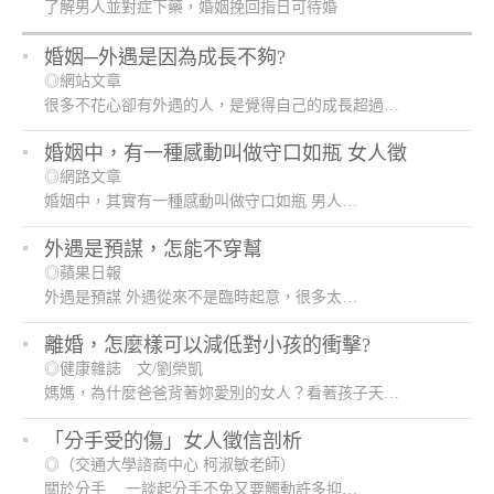
了解男人並對症下藥，婚姻挽回指日可待婚
姻挽回…
婚姻─外遇是因為成長不夠?
◎網站文章
很多不花心卻有外遇的人，是覺得自己的成長超過…
婚姻中，有一種感動叫做守口如瓶 女人徵
◎網路文章
婚姻中，其實有一種感動叫做守口如瓶 男人…
外遇是預謀，怎能不穿幫
◎蘋果日報
外遇是預謀 外遇從來不是臨時起意，很多太…
離婚，怎麼樣可以減低對小孩的衝擊?
◎健康雜誌 文/劉榮凱
媽媽，為什麼爸爸背著妳愛別的女人？看著孩子天…
「分手受的傷」女人徵信剖析
◎（交通大學諮商中心 柯淑敏老師）
關於分手 一談起分手不免又要觸動許多抑…