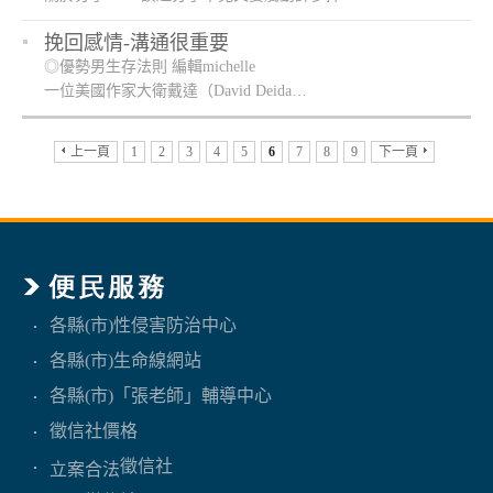
挽回感情-溝通很重要
◎優勢男生存法則 編輯michelle
一位美國作家大衛戴達（David Deida…
上一頁
1
2
3
4
5
6
7
8
9
下一頁
各縣(市)性侵害防治中心
各縣(市)生命線網站
各縣(市)「張老師」輔導中心
徵信社價格
徵信社
立案合法