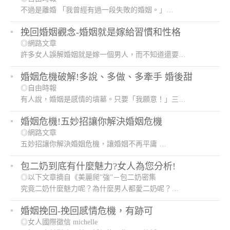
多的元配就因此不選擇忍耐，患上外遇型精神疾
不過是離婚 「我曾經有過一段失敗的婚姻。」…
病，讓自己的…
挽回婚姻觀念-婚姻就是嫁給習慣和性格
◎網路文章
許多女人誤解婚姻就是嫁一個男人，而不知道還要…
婚姻危機破解!多說、多做、多牽手 婚後甜
◎自由時報
有人說，婚姻是感情的墳墓。只要「我願意！」三…
婚姻危機!五妙招讓你解決婚姻危機
◎網路文章
五妙招讓你解決婚姻危機，讓婚姻不再平庸 …
包二奶到底有什麼魅力?女人為您分析!
◎以下文章摘自《美麗爬”強”－包二奶密集
究竟二奶什麼魅力呢？為什麼男人都愛二奶呢？…
婚姻挽回-挽回感情危機，有跡可
尋的婚外情
◎女人國際徵信 michelle