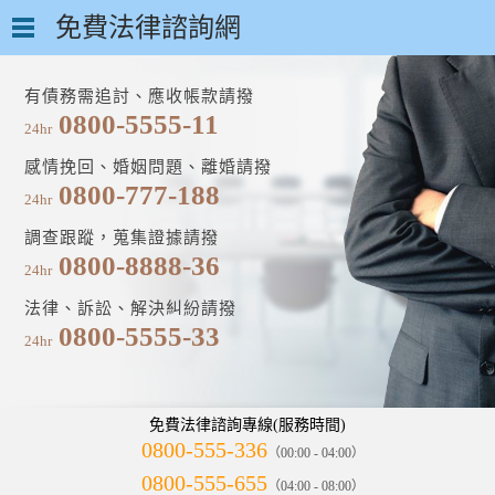
免費法律諮詢網
有債務需追討、應收帳款請撥
0800-5555-11
24hr
感情挽回、婚姻問題、離婚請撥
0800-777-188
24hr
調查跟蹤，蒐集證據請撥
0800-8888-36
24hr
法律、訴訟、解決糾紛請撥
0800-5555-33
24hr
免費法律諮詢專線(服務時間)
0800-555-336
（00:00 - 04:00）
0800-555-655
（04:00 - 08:00）