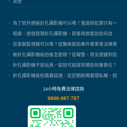
其他
為了抓外遇裝針孔攝影機可以嗎？蒐證與犯罪只有一
線之隔
租屋、旅宿發現針孔攝影機，房客與旅客該如何自
保？
店家裝監視器可以嗎？從醫美偷拍事件看業者法律責
任
被針孔攝影機偷拍後怎麼辦？從報警、保全證據到民
事求償
針孔攝影機不是玩具，偷拍可能踩到哪些刑事責任？
針孔攝影機偷拍風暴延燒：從近期新聞看隱私權、妨
害秘密與被害人自保
24小時免費法律諮詢
0800-007-787