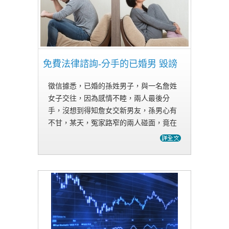
免費法律諮詢-分手的已婚男 毀謗
徵信據悉，已婚的孫姓男子，與一名詹姓
女子交往，因為感情不睦，兩人最後分
手，沒想到得知詹女交新男友，孫男心有
不甘，某天，冤家路窄的兩人碰面，竟在
大街上大打出手。事後，魏男越想越生
氣，就在臉書上散布，「是我包養的女
人」、「讓我拍全裸照」等文字，還傳給
詹女…