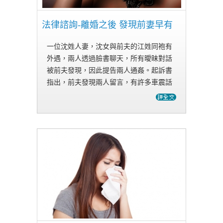
法律諮詢-離婚之後 發現前妻早有
一位沈姓人妻，沈女與前夫的江姓同袍有
外遇，兩人透過臉書聊天，所有曖昧對話
被前夫發現，因此提告兩人通姦。起訴書
指出，前夫發現兩人留言，有許多車震話
題，還有生小孩及吃避孕藥等詞，因此發
現妻子與同袍有婚外情。沈女辯稱，自己
有用臉書聊天，但當時兩人已經離婚，…