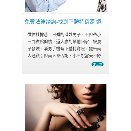
免費法律諮詢-找到下體特寫照 還
徵信社據悉，已婚的潘姓男子，不但帶小
三到賓館偷情，還大膽的帶他回家，被妻
子發現，潘男手機有下體特寫照，提告兩
人通姦；但兩人都否認，小三說當天不舒
服，才會到賓館休息，潘男則說，兩人沒
有性行為。 因為潘男有家暴行為，因此妻
子目前與他分居，某天，因為有事…