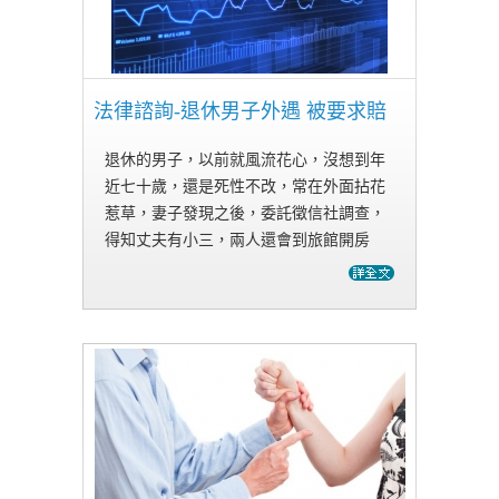
法律諮詢-退休男子外遇 被要求賠
退休的男子，以前就風流花心，沒想到年
近七十歲，還是死性不改，常在外面拈花
惹草，妻子發現之後，委託徵信社調查，
得知丈夫有小三，兩人還會到旅館開房
間，氣得要求抓姦。跟蹤兩人的徵信社，
發現她們車開進摩鐵，馬上連絡委託人，
並在警方陪同下，進房抓姦，兩人被帶
回…