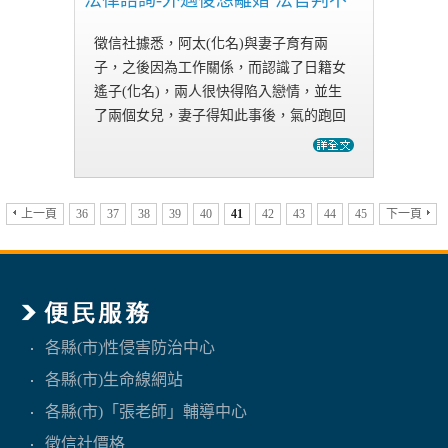
法律諮詢-外遇後想離婚 法官判不
徵信社據悉，阿太(化名)與妻子育有兩
子，之後因為工作關係，而認識了日籍女
遙子(化名)，兩人很快得陷入戀情，並生
了兩個女兒，妻子得知此事後，氣的跑回
娘家住，兩夫妻從此分居十年，感情也越
來越淡薄，因此阿太向法院訴請離婚。阿
太指稱妻子無故離家，沒有履行夫妻…
上一頁
36
37
38
39
40
41
42
43
44
45
下一頁
各縣(市)性侵害防治中心
各縣(市)生命線網站
各縣(市)「張老師」輔導中心
徵信社價格