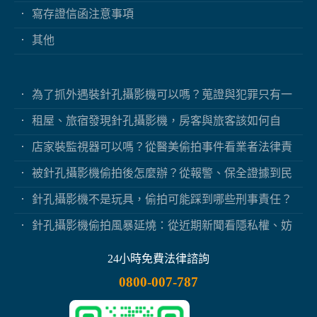
寫存證信函注意事項
其他
為了抓外遇裝針孔攝影機可以嗎？蒐證與犯罪只有一
線之隔
租屋、旅宿發現針孔攝影機，房客與旅客該如何自
保？
店家裝監視器可以嗎？從醫美偷拍事件看業者法律責
任
被針孔攝影機偷拍後怎麼辦？從報警、保全證據到民
事求償
針孔攝影機不是玩具，偷拍可能踩到哪些刑事責任？
針孔攝影機偷拍風暴延燒：從近期新聞看隱私權、妨
害秘密與被害人自保
24小時免費法律諮詢
0800-007-787