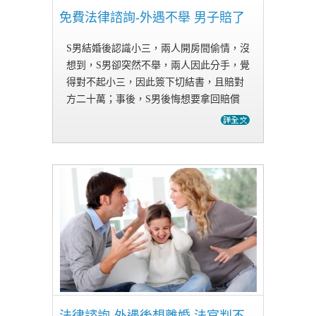
免費法律諮詢-外遇不舉 男子賠了
S男結婚後認識小三，兩人開房間偷情，沒
想到，S男卻突然不舉，兩人因此分手，覺
得對不起小三，因此簽下切結書，且賠對
方二十萬；事後，S男後悔想要拿回賠償
金，所以告訴妻子外遇一事，希望妻子告
對方通姦。得知丈夫外遇後，妻子提告兩
人妨害家庭，並訴請離婚，檢察官…