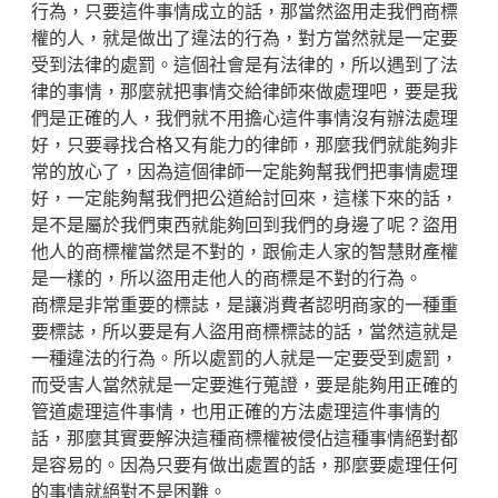
行為，只要這件事情成立的話，那當然盜用走我們商標
權的人，就是做出了違法的行為，對方當然就是一定要
受到法律的處罰。這個社會是有法律的，所以遇到了法
律的事情，那麼就把事情交給律師來做處理吧，要是我
們是正確的人，我們就不用擔心這件事情沒有辦法處理
好，只要尋找合格又有能力的律師，那麼我們就能夠非
常的放心了，因為這個律師一定能夠幫我們把事情處理
好，一定能夠幫我們把公道給討回來，這樣下來的話，
是不是屬於我們東西就能夠回到我們的身邊了呢？盜用
他人的商標權當然是不對的，跟偷走人家的智慧財產權
是一樣的，所以盜用走他人的商標是不對的行為。
商標是非常重要的標誌，是讓消費者認明商家的一種重
要標誌，所以要是有人盜用商標標誌的話，當然這就是
一種違法的行為。所以處罰的人就是一定要受到處罰，
而受害人當然就是一定要進行蒐證，要是能夠用正確的
管道處理這件事情，也用正確的方法處理這件事情的
話，那麼其實要解決這種商標權被侵佔這種事情絕對都
是容易的。因為只要有做出處置的話，那麼要處理任何
的事情就絕對不是困難。