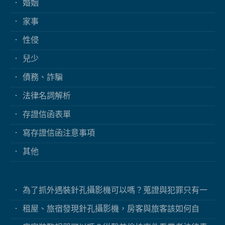
婚姻
家事
性侵
兒少
債務、詐騙
法律名詞解析
存證信函表單
寫存證信函注意事項
其他
為了抓外遇裝針孔攝影機可以嗎？蒐證與犯罪只有一
線之隔
租屋、旅宿發現針孔攝影機，房客與旅客該如何自
保？